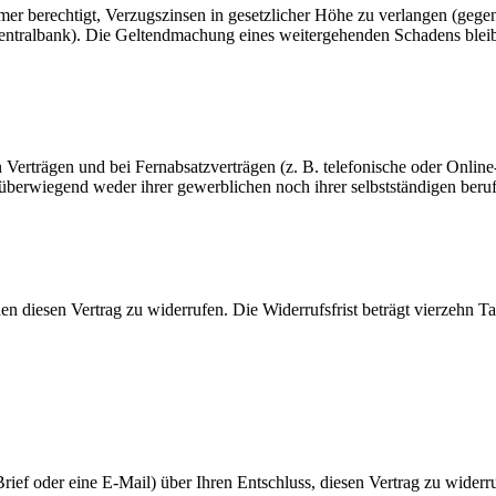
ehmer berechtigt, Verzugszinsen in gesetzlicher Höhe zu verlangen (g
entralbank). Die Geltendmachung eines weitergehenden Schadens bleib
erträgen und bei Fernabsatzverträgen (z. B. telefonische oder Online-
e überwiegend weder ihrer gewerblichen noch ihrer selbstständigen beru
 diesen Vertrag zu widerrufen. Die Widerrufsfrist beträgt vierzehn T
r Brief oder eine E-Mail) über Ihren Entschluss, diesen Vertrag zu wide