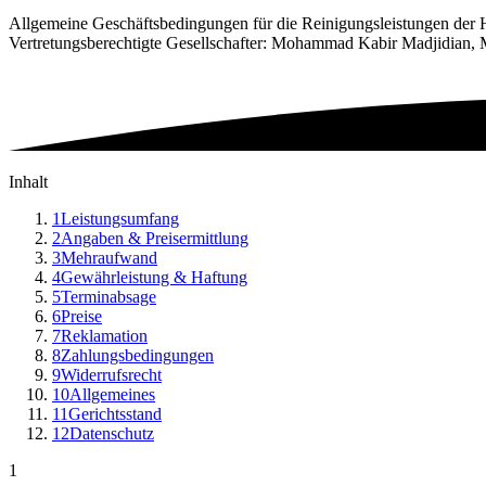
Allgemeine Geschäftsbedingungen für die Reinigungsleistungen der
Vertretungsberechtigte Gesellschafter: Mohammad Kabir Madjidian
Inhalt
1
Leistungsumfang
2
Angaben & Preisermittlung
3
Mehraufwand
4
Gewährleistung & Haftung
5
Terminabsage
6
Preise
7
Reklamation
8
Zahlungsbedingungen
9
Widerrufsrecht
10
Allgemeines
11
Gerichtsstand
12
Datenschutz
1