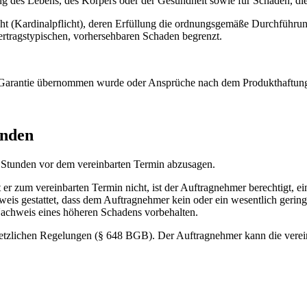
g des Lebens, des Körpers oder der Gesundheit sowie für Schäden, die 
licht (Kardinalpflicht), deren Erfüllung die ordnungsgemäße Durchführu
vertragstypischen, vorhersehbaren Schaden begrenzt.
 Garantie übernommen wurde oder Ansprüche nach dem Produkthaftungs
unden
4 Stunden vor dem vereinbarten Termin abzusagen.
nt er zum vereinbarten Termin nicht, ist der Auftragnehmer berechtigt
is gestattet, dass dem Auftragnehmer kein oder ein wesentlich geringer
Nachweis eines höheren Schadens vorbehalten.
esetzlichen Regelungen (§ 648 BGB). Der Auftragnehmer kann die vere