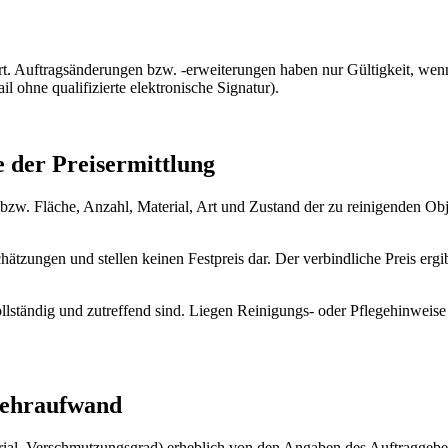
rt. Auftragsänderungen bzw. -erweiterungen haben nur Gültigkeit, we
il ohne qualifizierte elektronische Signatur).
 der Preisermittlung
w. Fläche, Anzahl, Material, Art und Zustand der zu reinigenden Ob
hätzungen und stellen keinen Festpreis dar. Der verbindliche Preis ergi
llständig und zutreffend sind. Liegen Reinigungs- oder Pflegehinweise
 Mehraufwand
erial, Verschmutzungsgrad) erheblich von den Angaben des Auftraggeber