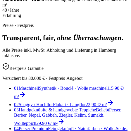
m²
40
+
Jahre
Erfahrung
Preise · Festpreis
Transparent, fair,
ohne Überraschungen
.
Alle Preise inkl. MwSt. Abholung und Lieferung in Hamburg
inklusive.
Bestpreis-Garantie
Versichert bis 80.000 € · Festpreis-Angebot
01
Maschinell
Synthetik · Bouclé · Wolle maschinell
15,90 €
/
m²
02
Shaggy / Hochflor
Flokati · Langflor
22,90 €
/ m²
03
Handgeknüpfte & handgewebte Teppiche
Beliebt
Perser,
Berber, Nepal, Gabbeh, Ziegler, Kelim, Sumakh,
Wollteppich
29,90 €
/ m²
04
Perser Premium
Fein geknüpft · Naturfarben · Wolle-Seide-